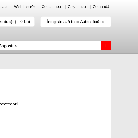
tact
Wish List (0)
Contul meu
Coşul meu
Comandă
rodus(e) - 0 Lei
Înregistrează-te
or
Autentifică-te
bcategorii