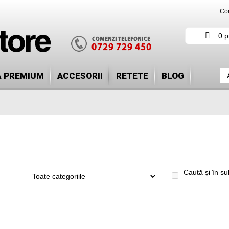
Con
0 p
Ă PREMIUM
ACCESORII
RETETE
BLOG
Caută și în su