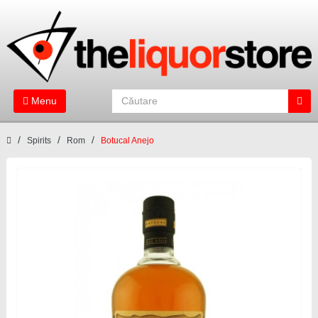
Menu
Spirits
Rom
Botucal Anejo