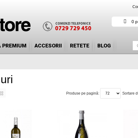
Con
0 p
Ă PREMIUM
ACCESORII
RETETE
BLOG
uri
Produse pe pagină:
Sortare 