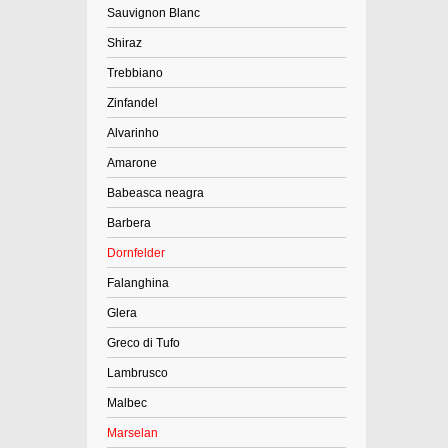
Sauvignon Blanc
Shiraz
Trebbiano
Zinfandel
Alvarinho
Amarone
Babeasca neagra
Barbera
Dornfelder
Falanghina
Glera
Greco di Tufo
Lambrusco
Malbec
Marselan