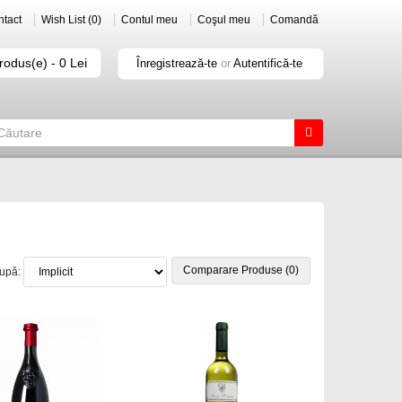
tact
Wish List (0)
Contul meu
Coşul meu
Comandă
rodus(e) - 0 Lei
Înregistrează-te
or
Autentifică-te
Comparare Produse (0)
după: