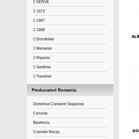
SERVE
1973
1987
1988
AL
Dornfelder
Marselan
Ripasso
Sardinia
Traminer
Producatori Romania
Domeniul Coroanei Segarcea
Corcova
Basilescu
DO
Cramele Recaș