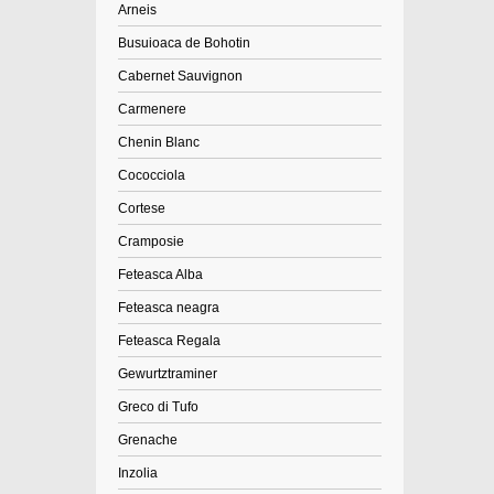
Arneis
Busuioaca de Bohotin
Cabernet Sauvignon
Carmenere
Chenin Blanc
Cococciola
Cortese
Cramposie
Feteasca Alba
Feteasca neagra
Feteasca Regala
Gewurtztraminer
Greco di Tufo
Grenache
Inzolia