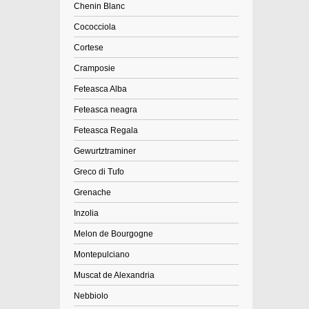
Chenin Blanc
Cococciola
Cortese
Cramposie
Feteasca Alba
Feteasca neagra
Feteasca Regala
Gewurtztraminer
Greco di Tufo
Grenache
Inzolia
Melon de Bourgogne
Montepulciano
Muscat de Alexandria
Nebbiolo