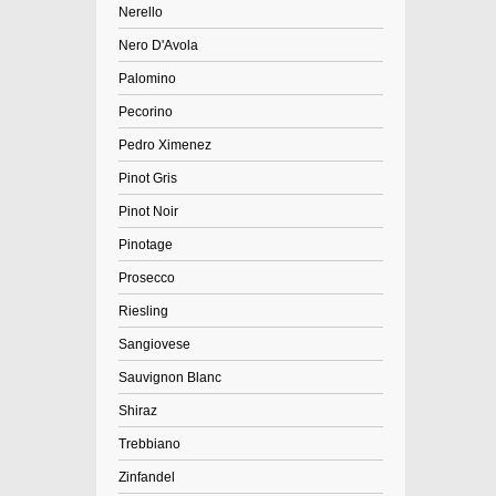
Nerello
Nero D'Avola
Palomino
Pecorino
Pedro Ximenez
Pinot Gris
Pinot Noir
Pinotage
Prosecco
Riesling
Sangiovese
Sauvignon Blanc
Shiraz
Trebbiano
Zinfandel