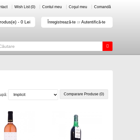
tact
Wish List (0)
Contul meu
Coşul meu
Comandă
rodus(e) - 0 Lei
Înregistrează-te
or
Autentifică-te
Comparare Produse (0)
după: