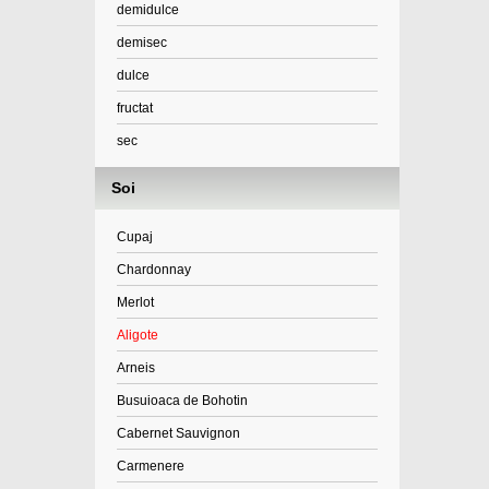
demidulce
demisec
dulce
fructat
sec
Soi
Cupaj
Chardonnay
Merlot
Aligote
Arneis
Busuioaca de Bohotin
Cabernet Sauvignon
Carmenere