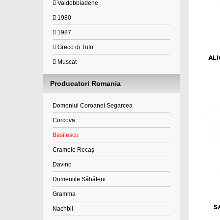
Valdobbiadene
1980
1987
Greco di Tufo
ALI
Muscat
Producatori Romania
Domeniul Coroanei Segarcea
Corcova
Basilescu
Cramele Recaș
Davino
Domeniile Săhăteni
Gramma
S
Nachbil