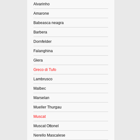
Alvarinho
Amarone
Babeasca neagra
Barbera
Dornfelder
Falanghina
Glera
Greco di Tufo
Lambrusco
Malbec
Marselan
Mueller Thurgau
Muscat
Muscat Ottonel
Nerello Mascalese