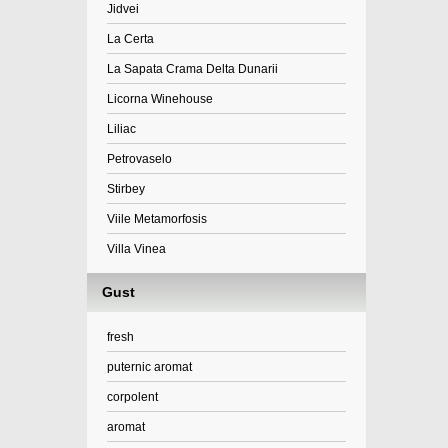
Jidvei
La Certa
La Sapata Crama Delta Dunarii
Licorna Winehouse
Liliac
Petrovaselo
Stirbey
Viile Metamorfosis
Villa Vinea
Gust
fresh
puternic aromat
corpolent
aromat