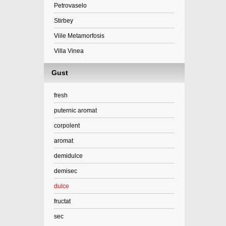
Petrovaselo
Stirbey
Viile Metamorfosis
Villa Vinea
Gust
fresh
puternic aromat
corpolent
aromat
demidulce
demisec
dulce
fructat
sec