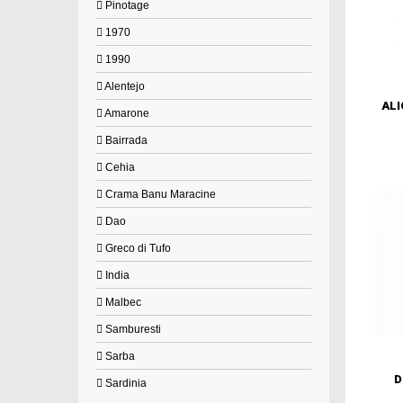
Pinotage
1970
1990
Alentejo
ALI
Amarone
Bairrada
Cehia
Crama Banu Maracine
Dao
Greco di Tufo
India
Malbec
Samburesti
Sarba
D
Sardinia