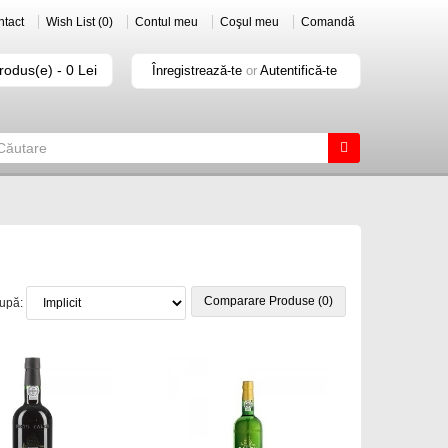
tact
Wish List (0)
Contul meu
Coşul meu
Comandă
rodus(e) - 0 Lei
Înregistrează-te
or
Autentifică-te
Comparare Produse (0)
după: