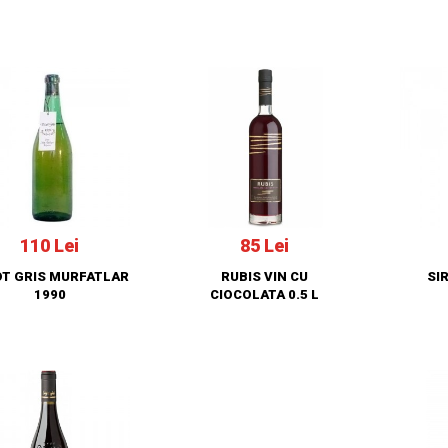
110 Lei
85 Lei
OT GRIS MURFATLAR
RUBIS VIN CU
SI
1990
CIOCOLATA 0.5 L