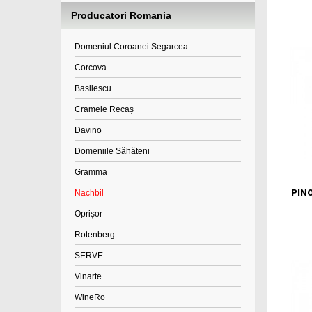
Producatori Romania
Domeniul Coroanei Segarcea
Corcova
Basilescu
Cramele Recaș
Davino
Domeniile Săhăteni
Gramma
PIN
Nachbil
Oprișor
Rotenberg
SERVE
Vinarte
WineRo