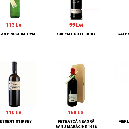
113 Lei
55 Lei
GOTE BUCIUM 1994
CALEM PORTO RUBY
CALE
110 Lei
160 Lei
ESSERT STIRBEY
FETEASCĂ NEAGRĂ
MERL
BANU MĂRĂCINE 1988