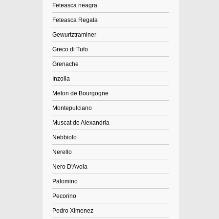
Feteasca neagra
Feteasca Regala
Gewurtztraminer
Greco di Tufo
Grenache
Inzolia
Melon de Bourgogne
Montepulciano
Muscat de Alexandria
Nebbiolo
Nerello
Nero D'Avola
Palomino
Pecorino
Pedro Ximenez