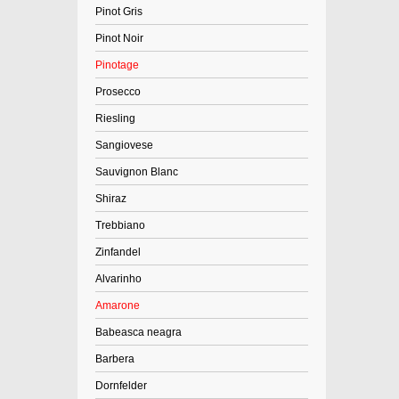
Pinot Gris
Pinot Noir
Pinotage
Prosecco
Riesling
Sangiovese
Sauvignon Blanc
Shiraz
Trebbiano
Zinfandel
Alvarinho
Amarone
Babeasca neagra
Barbera
Dornfelder