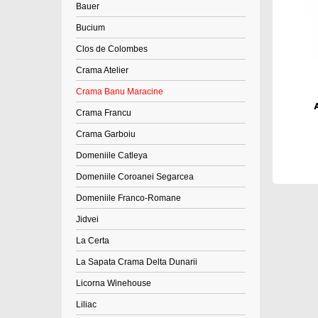
Bauer
Bucium
Clos de Colombes
Crama Atelier
Crama Banu Maracine
Crama Francu
Crama Garboiu
Domeniile Catleya
Domeniile Coroanei Segarcea
Domeniile Franco-Romane
Jidvei
La Certa
La Sapata Crama Delta Dunarii
Licorna Winehouse
Liliac