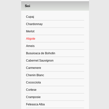
Soi
Cupaj
Chardonnay
Merlot
Aligote
Arneis
Busuioaca de Bohotin
Cabernet Sauvignon
Carmenere
Chenin Blanc
Cococciola
Cortese
Cramposie
Feteasca Alba