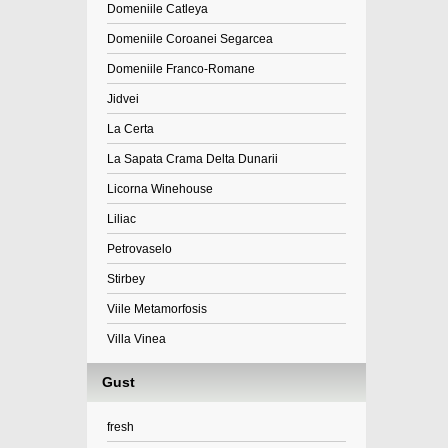
Domeniile Catleya
Domeniile Coroanei Segarcea
Domeniile Franco-Romane
Jidvei
La Certa
La Sapata Crama Delta Dunarii
Licorna Winehouse
Liliac
Petrovaselo
Stirbey
Viile Metamorfosis
Villa Vinea
Gust
fresh