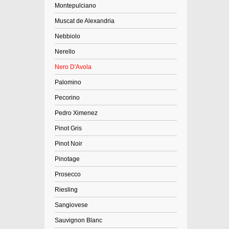
Montepulciano
Muscat de Alexandria
Nebbiolo
Nerello
Nero D'Avola
Palomino
Pecorino
Pedro Ximenez
Pinot Gris
Pinot Noir
Pinotage
Prosecco
Riesling
Sangiovese
Sauvignon Blanc