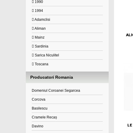
1990
1994
Adamclisi
Aliman
ALI
Mainz
Sardinia
Sarica Niculitel
Toscana
Producatori Romania
Domeniul Coroanei Segarcea
Corcova
Basilescu
Cramele Recaș
LE
Davino