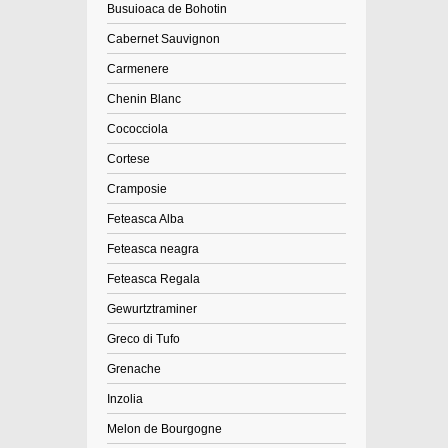
Busuioaca de Bohotin
Cabernet Sauvignon
Carmenere
Chenin Blanc
Cococciola
Cortese
Cramposie
Feteasca Alba
Feteasca neagra
Feteasca Regala
Gewurtztraminer
Greco di Tufo
Grenache
Inzolia
Melon de Bourgogne