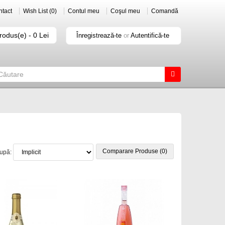
tact
Wish List (0)
Contul meu
Coşul meu
Comandă
rodus(e) - 0 Lei
Înregistrează-te
or
Autentifică-te
Comparare Produse (0)
după: