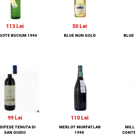
113 Lei
50 Lei
GOTE BUCIUM 1994
BLUE NUN GOLD
BLUE 
99 Lei
110 Lei
 DIFESE TENUTA DI
MERLOT MURFATLAR
MILL
SAN GUIDO
1990
CONTE