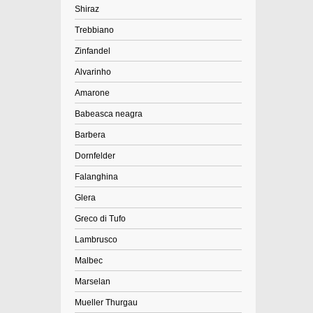
Shiraz
Trebbiano
Zinfandel
Alvarinho
Amarone
Babeasca neagra
Barbera
Dornfelder
Falanghina
Glera
Greco di Tufo
Lambrusco
Malbec
Marselan
Mueller Thurgau