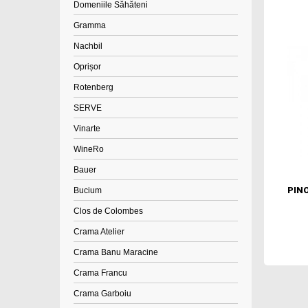
Domeniile Săhăteni
Gramma
Nachbil
Oprișor
Rotenberg
SERVE
Vinarte
WineRo
Bauer
PIN
Bucium
Clos de Colombes
Crama Atelier
Crama Banu Maracine
Crama Francu
Crama Garboiu