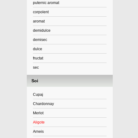
puternic aromat
corpolent
aromat
demidulce
demisec
dulce
fructat
sec
Soi
Cupaj
Chardonnay
Merlot
Aligote
Arneis