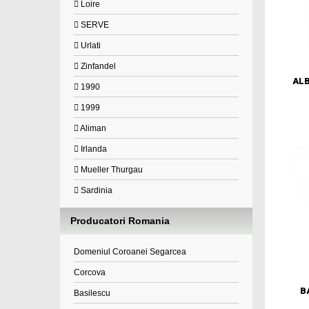
Loire
SERVE
Urlati
Zinfandel
AL
1990
1999
Aliman
Irlanda
Mueller Thurgau
Sardinia
Producatori Romania
Domeniul Coroanei Segarcea
Corcova
B
Basilescu