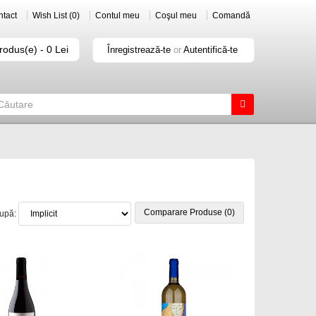
tact
Wish List (0)
Contul meu
Coşul meu
Comandă
rodus(e) - 0 Lei
Înregistrează-te
or
Autentifică-te
Comparare Produse (0)
după: