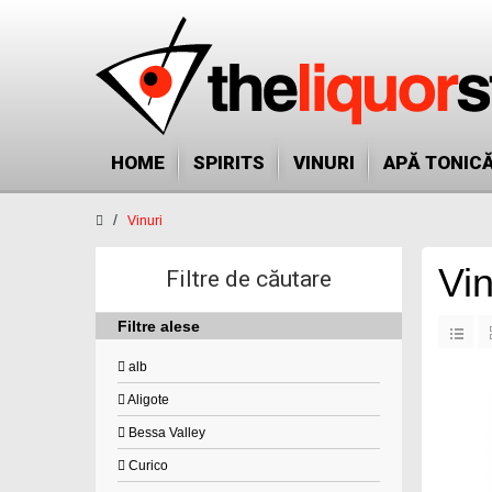
HOME
SPIRITS
VINURI
APĂ TONIC
Vinuri
Vin
Filtre de căutare
Filtre alese
alb
Aligote
Bessa Valley
Curico