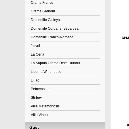
Crama Francu
Crama Garboiu
Domeniile Catleya
Domeniile Coroanei Segarcea
Domeniile Franco-Romane
CHA
Jidvei
La Certa
La Sapata Crama Delta Dunarii
Licorna Winehouse
Liliac
Petrovaselo
Stirbey
Viile Metamorfosis
Villa Vinea
D
Gust