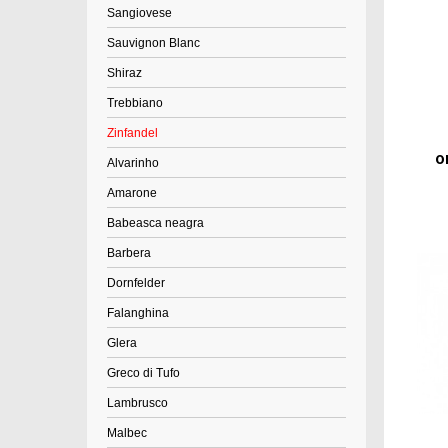
Sangiovese
Sauvignon Blanc
Shiraz
Trebbiano
Zinfandel
O
Alvarinho
Amarone
Babeasca neagra
Barbera
Dornfelder
Falanghina
Glera
Greco di Tufo
Lambrusco
Malbec