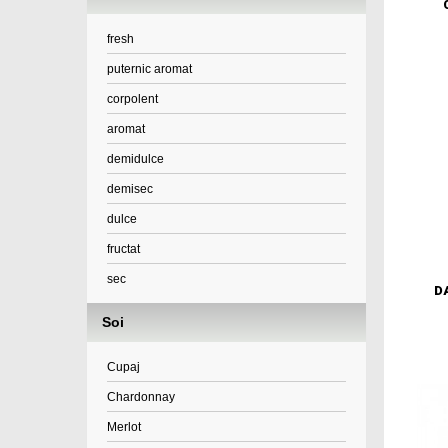
fresh
puternic aromat
corpolent
aromat
demidulce
demisec
dulce
fructat
sec
D
Soi
Cupaj
Chardonnay
Merlot