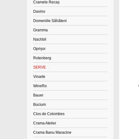
Cramele Recaș
Davino
Domeniile Săhăteni
Gramma
Nachbil
Oprișor
Rotenberg
SERVE
Vinarte
WineRo
Bauer
Bucium
Clos de Colombes
Crama Atelier
Crama Banu Maracine