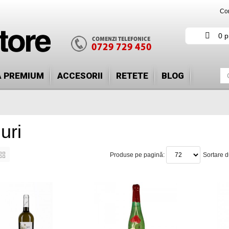
Con
0 p
Ă PREMIUM
ACCESORII
RETETE
BLOG
uri
Produse pe pagină:
Sortare 