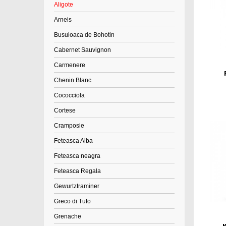
Aligote
Arneis
Busuioaca de Bohotin
Cabernet Sauvignon
Carmenere
Chenin Blanc
Cococciola
Cortese
Cramposie
Feteasca Alba
Feteasca neagra
Feteasca Regala
Gewurtztraminer
Greco di Tufo
Grenache