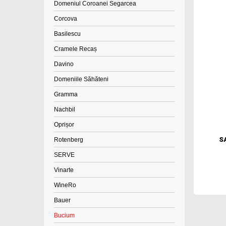
Domeniul Coroanei Segarcea
Corcova
Basilescu
Cramele Recaș
Davino
Domeniile Săhăteni
Gramma
Nachbil
Oprișor
S
Rotenberg
SERVE
Vinarte
WineRo
Bauer
Bucium