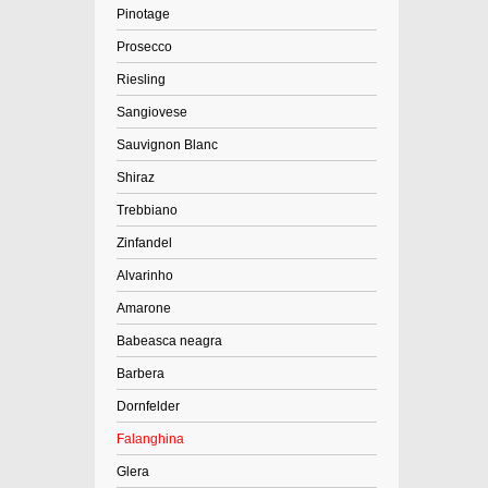
Pinotage
Prosecco
Riesling
Sangiovese
Sauvignon Blanc
Shiraz
Trebbiano
Zinfandel
Alvarinho
Amarone
Babeasca neagra
Barbera
Dornfelder
Falanghina
Glera