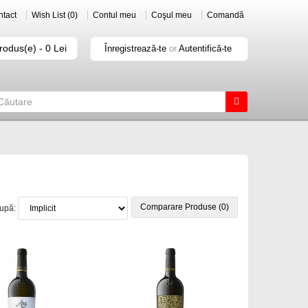
tact
Wish List (0)
Contul meu
Coşul meu
Comandă
rodus(e) - 0 Lei
Înregistrează-te
or
Autentifică-te
Comparare Produse (0)
după: