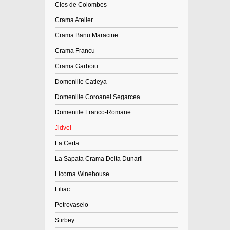
Clos de Colombes
Crama Atelier
Crama Banu Maracine
Crama Francu
Crama Garboiu
Domeniile Catleya
Domeniile Coroanei Segarcea
Domeniile Franco-Romane
Jidvei
La Certa
La Sapata Crama Delta Dunarii
Licorna Winehouse
Liliac
Petrovaselo
Stirbey