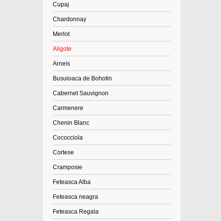
Cupaj
Chardonnay
Merlot
Aligote
Arneis
Busuioaca de Bohotin
Cabernet Sauvignon
Carmenere
Chenin Blanc
Cococciola
Cortese
Cramposie
Feteasca Alba
Feteasca neagra
Feteasca Regala