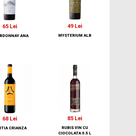
49 Lei
65 Lei
MYSTERIUM ALB
RDONNAY ANA
85 Lei
68 Lei
RUBIS VIN CU
RTIA CRIANZA
CIOCOLATA 0.5 L