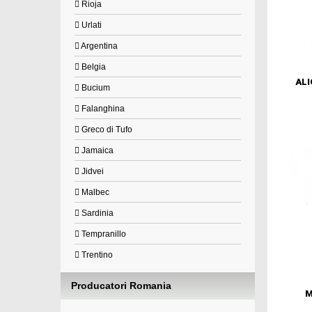
Rioja
Urlati
Argentina
Belgia
ALI
Bucium
Falanghina
Greco di Tufo
Jamaica
Jidvei
Malbec
Sardinia
Tempranillo
Trentino
Producatori Romania
M