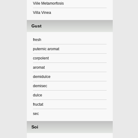
Viile Metamorfosis
Villa Vinea
Gust
fresh
puternic aromat
corpolent
aromat
demidulce
demisec
dulce
fructat
sec
Soi