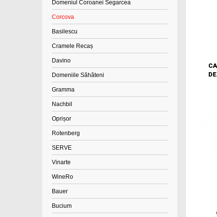
Domeniul Coroanei Segarcea
Corcova
Basilescu
Cramele Recaș
Davino
CA
DE
Domeniile Săhăteni
Gramma
Nachbil
Oprișor
Rotenberg
SERVE
Vinarte
WineRo
Bauer
Bucium