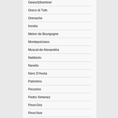
Gewurtztraminer
Greco di Tufo
Grenache
Inzolia
Melon de Bourgogne
Montepulciano
Muscat de Alexandria
Nebbiolo
Nerello
Nero D'Avola
Palomino
Pecorino
Pedro Ximenez
Pinot Gris
Pinot Noir