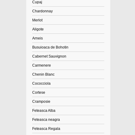
Cupaj
Chardonnay
Merlot
Aligote
Arneis
Busuioaca de Bohotin
Cabernet Sauvignon
Carmenere
Chenin Blanc
Cococciola
Cortese
Cramposie
Feteasca Alba
Feteasca neagra
Feteasca Regala