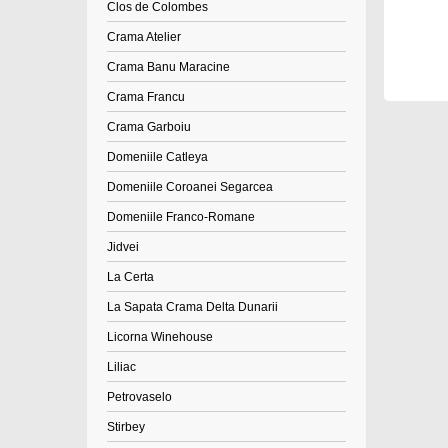
Clos de Colombes
Crama Atelier
Crama Banu Maracine
Crama Francu
Crama Garboiu
Domeniile Catleya
Domeniile Coroanei Segarcea
Domeniile Franco-Romane
Jidvei
La Certa
La Sapata Crama Delta Dunarii
Licorna Winehouse
Liliac
Petrovaselo
Stirbey