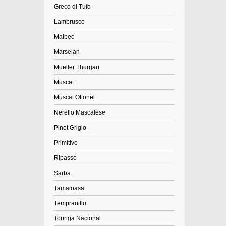
Greco di Tufo
Lambrusco
Malbec
Marselan
Mueller Thurgau
Muscat
Muscat Ottonel
Nerello Mascalese
Pinot Grigio
Primitivo
Ripasso
Sarba
Tamaioasa
Tempranillo
Touriga Nacional