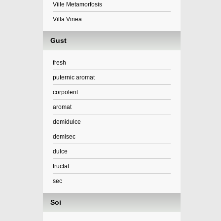
Viile Metamorfosis
Villa Vinea
Gust
fresh
puternic aromat
corpolent
aromat
demidulce
demisec
dulce
fructat
sec
Soi