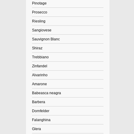
Pinotage
Prosecco
Riesling
Sangiovese
Sauvignon Blanc
Shiraz
Trebbiano
Zinfandel
Alvarinho
Amarone
Babeasca neagra
Barbera
Dornfelder
Falanghina
Glera