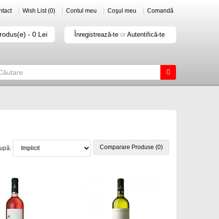
tact
Wish List (0)
Contul meu
Coşul meu
Comandă
rodus(e) - 0 Lei
Înregistrează-te
or
Autentifică-te
Comparare Produse (0)
după: