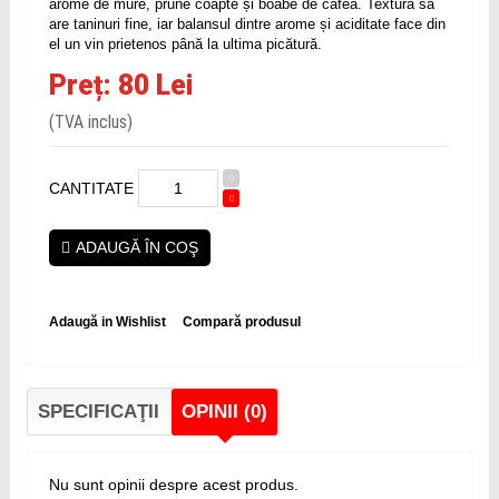
arome de mure, prune coapte și boabe de cafea. Textura sa
are taninuri fine, iar balansul dintre arome și aciditate face din
el un vin prietenos până la ultima picătură.
Preț: 80 Lei
(TVA inclus)
CANTITATE
ADAUGĂ ÎN COŞ
Adaugă in Wishlist
Compară produsul
SPECIFICAŢII
OPINII (0)
Nu sunt opinii despre acest produs.