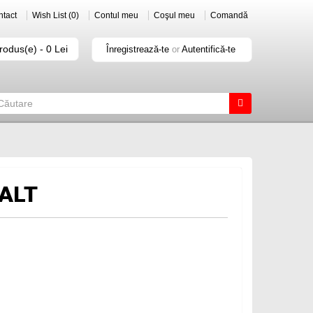
tact
Wish List (0)
Contul meu
Coşul meu
Comandă
rodus(e) - 0 Lei
Înregistrează-te
or
Autentifică-te
ALT