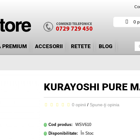
Con
0 p
Ă PREMIUM
ACCESORII
RETETE
BLOG
KURAYOSHI PURE M
0 opinii
/
Spune-ţi opinia
Cod produs:
WSV610
Disponibilitate:
În Stoc