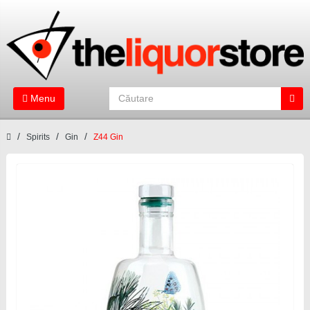
Menu
Spirits
Gin
Z44 Gin