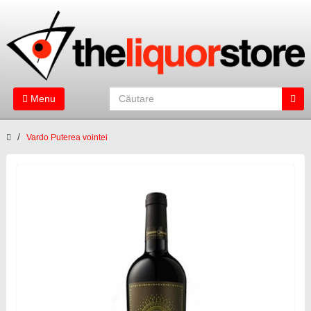
Menu
Vardo Puterea vointei