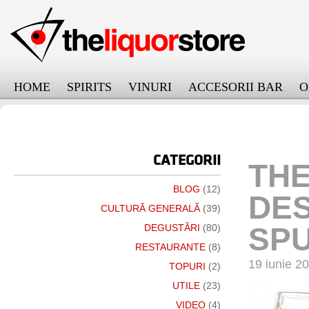
HOME
SPIRITS
VINURI
ACCESORII BAR
O
онлайн займ на карту срочно
CATEGORII
TH
BLOG
(12)
DES
CULTURĂ GENERALĂ
(39)
SP
DEGUSTĂRI
(80)
RESTAURANTE
(8)
19 iunie 2
TOPURI
(2)
UTILE
(23)
VIDEO
(4)