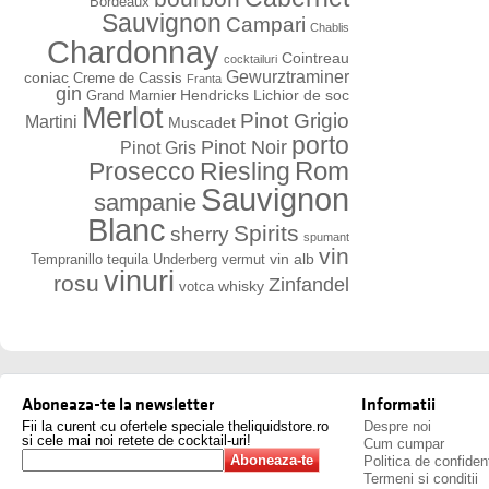
Bordeaux
Sauvignon
Campari
Chablis
Chardonnay
Cointreau
cocktailuri
Gewurztraminer
coniac
Creme de Cassis
Franta
gin
Hendricks
Lichior de soc
Grand Marnier
Merlot
Pinot Grigio
Martini
Muscadet
porto
Pinot Noir
Pinot Gris
Rom
Prosecco
Riesling
Sauvignon
sampanie
Blanc
Spirits
sherry
spumant
vin
vin alb
Tempranillo
tequila
Underberg
vermut
vinuri
rosu
Zinfandel
whisky
votca
Aboneaza-te la newsletter
Informatii
Fii la curent cu ofertele speciale theliquidstore.ro
Despre noi
si cele mai noi retete de cocktail-uri!
Cum cumpar
Politica de confident
Termeni si conditii