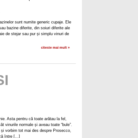
agazinelor sunt numite generic cupaje. Ele
u bazine diferite, din soiuri diferite ale
oaie de stejar sau pur și simplu vinuri de
citeste mai mult »
SI
 Asta pentru că toate arătau la fel,
cât vinurile normale și aveau toate “bule”.
tă și vorbim tot mai des despre Prosecco,
ză între […]