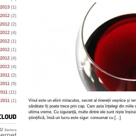
 2013
(1)
 2012
(2)
 2012
(2)
 2012
(4)
e 2012
(1)
 2012
(1)
 2012
(4)
 2012
(4)
 2011
(2)
 2011
(9)
2011
(11)
 2011
(1)
Vinul este un elixir miraculos, secret al tinereții veșnice și 
sănătate îți poate trece prin cap. Cam asta înțelegi din miile d
ultima vreme. Cu siguranță, multe dintre ele sunt niște înșirui
CLOUD
științifică, însă un lucru este sigur: consumat cu […]
tz
Barbera
ernet