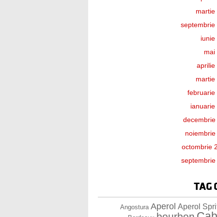
martie
septembrie
iunie
mai
aprili
martie
februarie
ianuarie
decembrie
noiembrie
octombrie 
septembrie
TAG 
Aperol
Aperol Spri
Angostura
Cab
bourbon