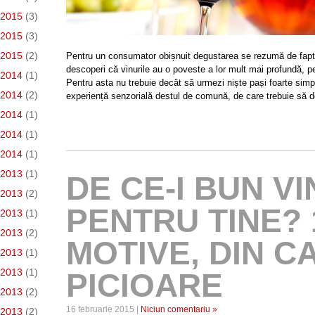
 2015
(3)
 2015
(3)
 2015
(2)
Pentru un consumator obișnuit degustarea se rezumă de fapt 
descoperi că vinurile au o poveste a lor mult mai profundă, pe c
 2014
(1)
Pentru asta nu trebuie decât să urmezi niște pași foarte simp
 2014
(2)
experiență senzorială destul de comună, de care trebuie să d
 2014
(1)
e 2014
(1)
 2014
(1)
 2013
(1)
DE CE-I BUN V
 2013
(2)
PENTRU TINE? 
 2013
(1)
 2013
(2)
MOTIVE, DIN C
 2013
(1)
 2013
(1)
PICIOARE
 2013
(2)
16 februarie 2015 |
Niciun comentariu »
e 2013
(2)