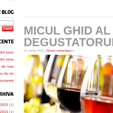
 BLOG
MICUL GHID AL
DEGUSTATORUL
CENTE
16 martie 2015 |
Niciun comentariu »
 din lume
 din lume
r de rose
ui de vin
uzunarele
RHIVA
e 2015
(1)
 2015
(1)