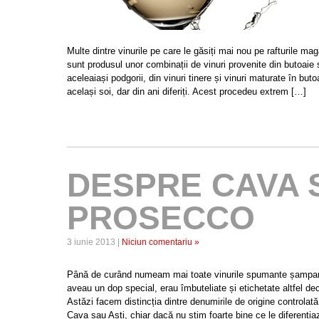
Multe dintre vinurile pe care le găsiți mai nou pe rafturile m
sunt produsul unor combinații de vinuri provenite din butoaie sa
aceleaiași podgorii, din vinuri tinere și vinuri maturate în but
același soi, dar din ani diferiți. Acest procedeu extrem […]
DESPRE CAVA 
PROSECCO
3 iunie 2013 |
Niciun comentariu »
Până de curând numeam mai toate vinurile spumante șampanie.
aveau un dop special, erau îmbuteliate și etichetate altfel de
Astăzi facem distincția dintre denumirile de origine controla
Cava sau Asti, chiar dacă nu știm foarte bine ce le diferenția