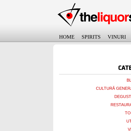
HOME
SPIRITS
VINURI
онлайн займ на карту срочно
CATE
B
CULTURĂ GENER
DEGUST
RESTAUR
TO
UT
V