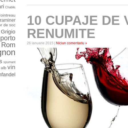
ri
Chablis
ointreau
10 CUPAJE DE 
raminer
or de soc
RENUMITE
 Grigio
porto
Rom
26 ianuarie 2015 |
Niciun comentariu »
gnon
s
spumant
vin
 alb
nfandel