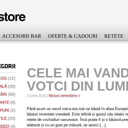
ACCESORII BAR
OFERTE & CADOURI
RETETE
GORII
CELE MAI VAN
LOG
(12)
VOTCI DIN LUM
ALĂ
(39)
ĂRI
(80)
2 iunie 2015 |
Niciun comentariu »
ANTE
(8)
Până acum un secol votca era mai rar băută în afara Europei.
PURI
(2)
băuturi inventate vreodată. Este ieftină și gustul său relati
ILE
(23)
rețete de cocktailuri savuroase. Însă poate fi și o băutură pr
elaborat și cu un gust pe măsură, iar atunci […]
IDEO
(4)