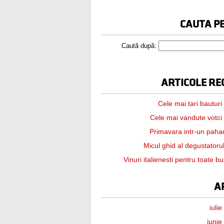
CAUTA PE
Caută după:
ARTICOLE RE
Cele mai tari bauturi
Cele mai vandute votci
Primavara intr-un paha
Micul ghid al degustatorul
Vinuri italienesti pentru toate b
A
iuli
iunie