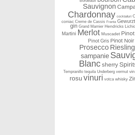
Bordeaux
Sauvignon
Campa
Chardonnay
C
cocktailuri
Gewurzt
coniac
Creme de Cassis
Franta
gin
Hendricks
Lichi
Grand Marnier
Merlot
Pinot
Martini
Muscadet
Pinot Noir
Pinot Gris
Prosecco
Riesling
Sauvi
sampanie
Blanc
Spirit
sherry
vin
Tempranillo
tequila
Underberg
vermut
vinuri
rosu
Zi
whisky
votca