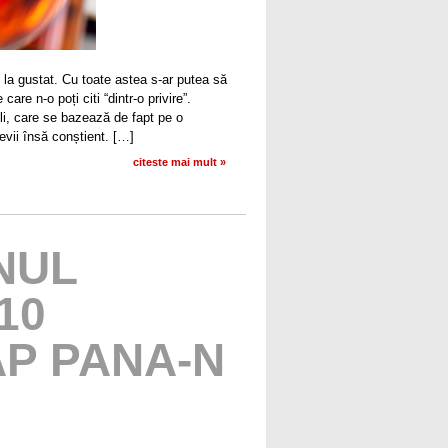
la gustat. Cu toate astea s-ar putea să
are n-o poți citi “dintr-o privire”.
li, care se bazează de fapt pe o
evii însă conștient. […]
citeste mai mult »
INUL
10
AP PANA-N