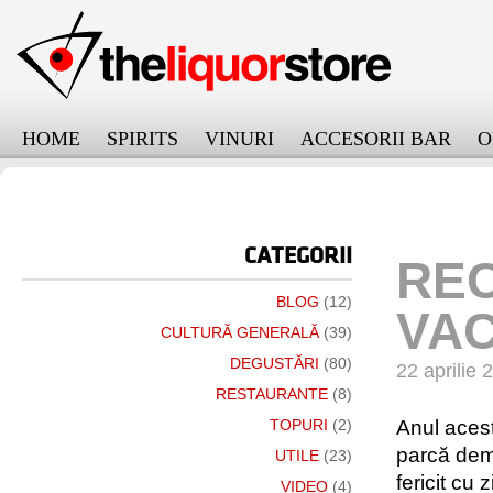
HOME
SPIRITS
VINURI
ACCESORII BAR
O
онлайн займ на карту срочно
CATEGORII
RE
BLOG
(12)
VAC
CULTURĂ GENERALĂ
(39)
DEGUSTĂRI
(80)
22 aprilie 
RESTAURANTE
(8)
Anul aces
TOPURI
(2)
parcă demu
UTILE
(23)
fericit cu 
VIDEO
(4)