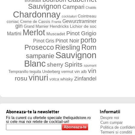
Bordeaux
Sauvignon
Campari
Chablis
Chardonnay
Cointreau
cocktailuri
Gewurztraminer
coniac
Creme de Cassis
Franta
gin
Hendricks
Lichior de soc
Grand Marnier
Merlot
Pinot Grigio
Martini
Muscadet
porto
Pinot Noir
Pinot Gris
Rom
Prosecco
Riesling
Sauvignon
sampanie
Blanc
Spirits
sherry
spumant
vin
vin alb
Tempranillo
tequila
Underberg
vermut
vinuri
rosu
Zinfandel
whisky
votca
Aboneaza-te la newsletter
Informatii
Fii la curent cu ofertele speciale theliquidstore.ro
Despre noi
si cele mai noi retete de cocktail-uri!
Cum cumpar
Politica de confident
Termeni si conditii