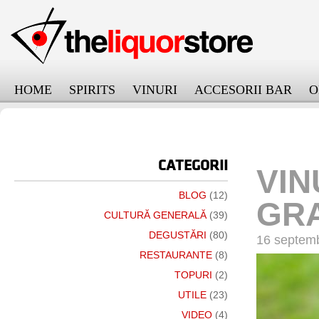
HOME
SPIRITS
VINURI
ACCESORII BAR
O
онлайн займ на карту срочно
CATEGORII
VIN
BLOG
(12)
GR
CULTURĂ GENERALĂ
(39)
DEGUSTĂRI
(80)
16 septemb
RESTAURANTE
(8)
TOPURI
(2)
UTILE
(23)
VIDEO
(4)