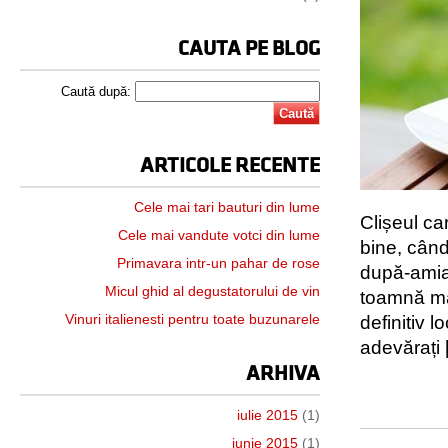
CAUTA PE BLOG
Caută după:
ARTICOLE RECENTE
Cele mai tari bauturi din lume
Clișeul ca
Cele mai vandute votci din lume
bine, când
Primavara intr-un pahar de rose
după-amiaz
Micul ghid al degustatorului de vin
toamnă ma
Vinuri italienesti pentru toate buzunarele
definitiv 
adevărați 
ARHIVA
iulie 2015
(1)
iunie 2015
(1)