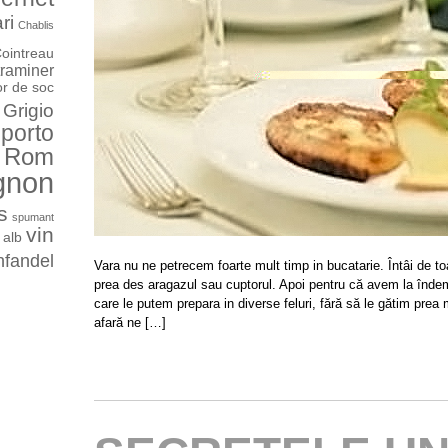
ri
Chablis
ointreau
raminer
or de soc
 Grigio
porto
Rom
gnon
s
spumant
vin
 alb
nfandel
Vara nu ne petrecem foarte mult timp in bucatarie. Întâi de t
prea des aragazul sau cuptorul. Apoi pentru că avem la înd
care le putem prepara in diverse feluri, fără să le gătim prea
afară ne […]