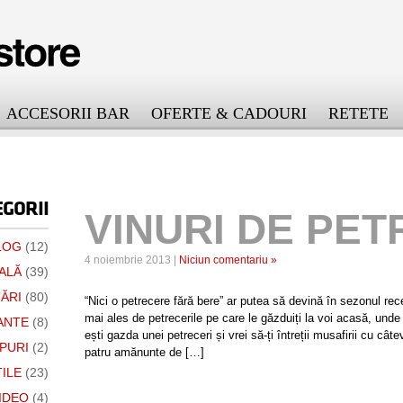
ACCESORII BAR
OFERTE & CADOURI
RETETE
GORII
VINURI DE PE
LOG
(12)
4 noiembrie 2013 |
Niciun comentariu »
ALĂ
(39)
ĂRI
(80)
“Nici o petrecere fără bere” ar putea să devină în sezonul rec
mai ales de petrecerile pe care le găzduiți la voi acasă, un
ANTE
(8)
ești gazda unei petreceri și vrei să-ți întreții musafirii cu cât
PURI
(2)
patru amănunte de […]
ILE
(23)
IDEO
(4)