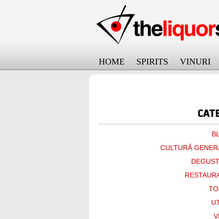
HOME
SPIRITS
VINURI
онлайн займ на карту срочно
CATE
B
CULTURĂ GENER
DEGUST
RESTAUR
TO
UT
V