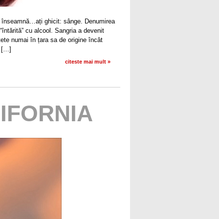
re înseamnă…ați ghicit: sânge. Denumirea
 “întărită” cu alcool. Sangria a devenit
țete numai în țara sa de origine încât
. […]
citeste mai mult »
LIFORNIA