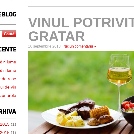
 BLOG
VINUL POTRIVI
GRATAR
16 septembrie 2013 |
Niciun comentariu »
CENTE
 din lume
 din lume
r de rose
ui de vin
uzunarele
RHIVA
e 2015
(1)
 2015
(1)