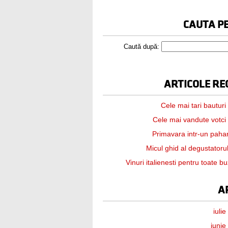
CAUTA PE
Caută după:
ARTICOLE RE
Cele mai tari bauturi
Cele mai vandute votci
Primavara intr-un paha
Micul ghid al degustatorul
Vinuri italienesti pentru toate b
A
iuli
iunie