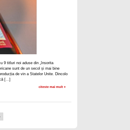
9 titluri noi aduse din „însorita
ericane sunt de un secol și mai bine
roducția de vin a Statelor Unite. Dincolo
scă […]
citeste mai mult »
»