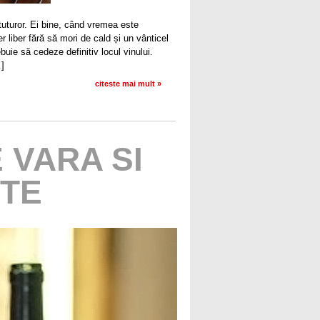
tuturor. Ei bine, când vremea este
 liber fără să mori de cald și un vânticel
uie să cedeze definitiv locul vinului.
…]
citeste mai mult »
 VARA SI
ITE