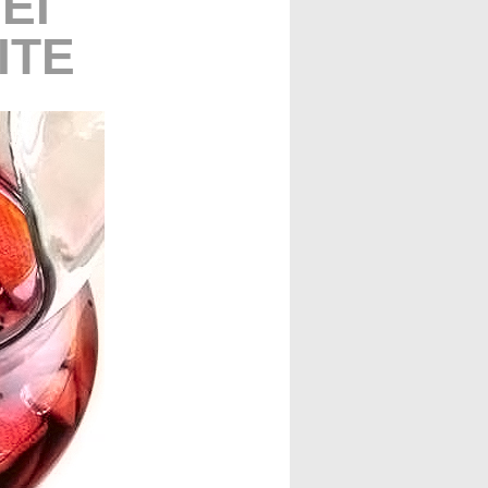
EI
ITE