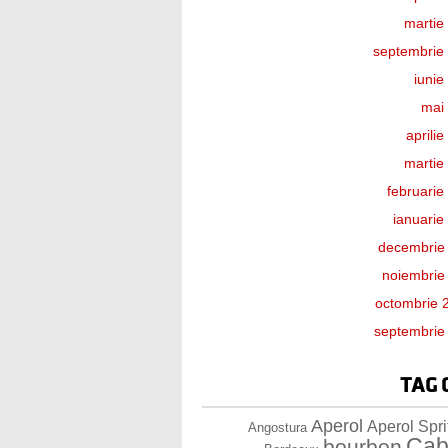
martie
septembrie
iunie
mai
aprili
martie
februarie
ianuarie
decembrie
noiembrie
octombrie 
septembrie
TAG 
Aperol
Aperol Spri
Angostura
Cab
bourbon