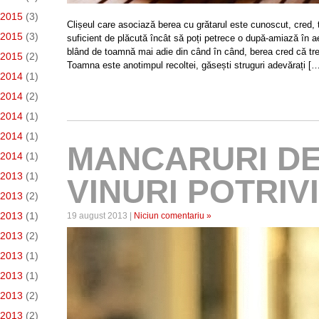
 2015
(3)
Clișeul care asociază berea cu grătarul este cunoscut, cred, 
 2015
(3)
suficient de plăcută încât să poți petrece o după-amiază în aer
blând de toamnă mai adie din când în când, berea cred că treb
 2015
(2)
Toamna este anotimpul recoltei, găsești struguri adevărați [
 2014
(1)
 2014
(2)
 2014
(1)
e 2014
(1)
MANCARURI DE
 2014
(1)
 2013
(1)
VINURI POTRIV
 2013
(2)
 2013
(1)
19 august 2013 |
Niciun comentariu »
 2013
(2)
 2013
(1)
 2013
(1)
 2013
(2)
e 2013
(2)