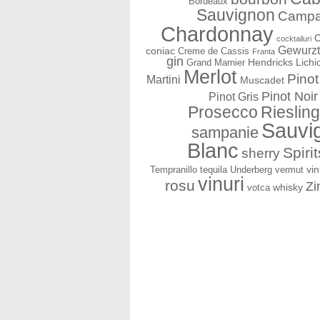
Bordeaux
Sauvignon
Campa
Chardonnay
C
cocktailuri
Gewurzt
coniac
Creme de Cassis
Franta
gin
Hendricks
Lichi
Grand Marnier
Merlot
Pinot
Martini
Muscadet
Pinot Noir
Pinot Gris
Prosecco
Riesling
Sauvi
sampanie
Blanc
Spirit
sherry
vin
Tempranillo
tequila
Underberg
vermut
vinuri
rosu
Zi
whisky
votca