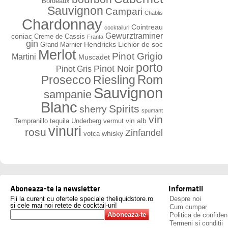
Bordeaux
Sauvignon
Campari
Chablis
Chardonnay
Cointreau
cocktailuri
Gewurztraminer
coniac
Creme de Cassis
Franta
gin
Hendricks
Lichior de soc
Grand Marnier
Merlot
Pinot Grigio
Martini
Muscadet
porto
Pinot Noir
Pinot Gris
Rom
Prosecco
Riesling
Sauvignon
sampanie
Blanc
Spirits
sherry
spumant
vin
vin alb
Tempranillo
tequila
Underberg
vermut
vinuri
rosu
Zinfandel
whisky
votca
Aboneaza-te la newsletter
Informatii
Fii la curent cu ofertele speciale theliquidstore.ro
Despre noi
si cele mai noi retete de cocktail-uri!
Cum cumpar
Politica de confident
Termeni si conditii