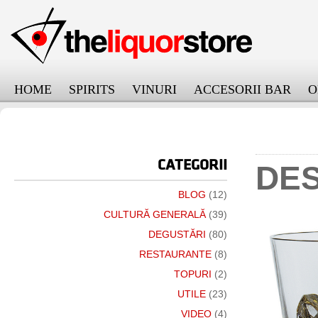
HOME
SPIRITS
VINURI
ACCESORII BAR
O
онлайн займ на карту срочно
CATEGORII
DE
BLOG
(12)
CULTURĂ GENERALĂ
(39)
DEGUSTĂRI
(80)
RESTAURANTE
(8)
TOPURI
(2)
UTILE
(23)
VIDEO
(4)