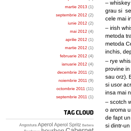
– whiskey 
martie 2013
(1)
grau si se
septembrie 2012
(2)
cele mai in
iunie 2012
(2)
– irish wh
mai 2012
(4)
metoda tra
aprilie 2012
(1)
metoda Cof
martie 2012
(1)
inchis, de
februarie 2012
(4)
– rye whis
ianuarie 2012
(4)
provine in
decembrie 2011
(2)
sau orz). 
noiembrie 2011
(9)
si usor ac
octombrie 2011
(11)
insa mai n
septembrie 2011
(1)
– scotch w
o aroma u
TAG CLOUD
de fapt un
Aperol
Aperol Spritz
si dintr-un
Angostura
Barbera
Cabernet
bourbon