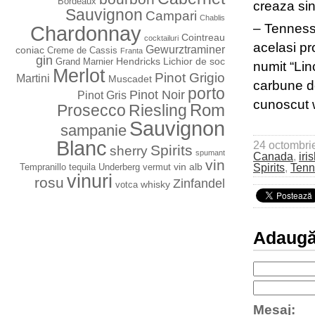
Bordeaux
creaza sin
Sauvignon
Campari
Chablis
– Tenness
Chardonnay
Cointreau
cocktailuri
acelasi pr
Gewurztraminer
coniac
Creme de Cassis
Franta
gin
Hendricks
Lichior de soc
Grand Marnier
numit “Lin
Merlot
Pinot Grigio
Martini
Muscadet
carbune de
porto
Pinot Noir
Pinot Gris
cunoscut 
Rom
Prosecco
Riesling
Sauvignon
sampanie
Blanc
24 octombri
Spirits
sherry
spumant
Canada
,
iri
vin
vin alb
Spirits
,
Tenn
Tempranillo
tequila
Underberg
vermut
vinuri
rosu
Zinfandel
whisky
votca
Adaugă
Mesaj: