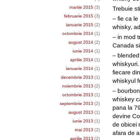
martie 2015
(3)
Trebuie sti
februarie 2015
(3)
– fie ca l
ianuarie 2015
(2)
whisky, ad
octombrie 2014
(1)
– in mod t
august 2014
(2)
Canada si 
iunie 2014
(1)
– blended
aprilie 2014
(1)
whiskyuri.
ianuarie 2014
(1)
fiecare di
decembrie 2013
(1)
whiskyul fo
noiembrie 2013
(2)
– bourbon
octombrie 2013
(1)
whiskey ca
septembrie 2013
(2)
pana la 7
august 2013
(1)
devine Cor
iunie 2013
(1)
de obicei 
mai 2013
(2)
afara de a
aprilie 2013
(2)