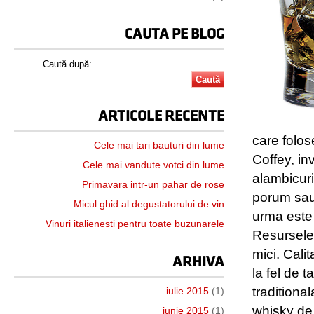
CAUTA PE BLOG
Caută după:
ARTICOLE RECENTE
care folos
Cele mai tari bauturi din lume
Coffey, in
Cele mai vandute votci din lume
alambicuri
Primavara intr-un pahar de rose
porum sau 
Micul ghid al degustatorului de vin
urma este 
Vinuri italienesti pentru toate buzunarele
Resursele,
mici. Cali
ARHIVA
la fel de t
traditiona
iulie 2015
(1)
whisky de 
iunie 2015
(1)