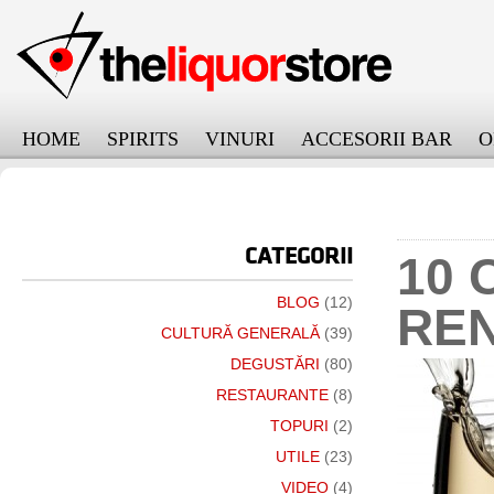
HOME
SPIRITS
VINURI
ACCESORII BAR
O
онлайн займ на карту срочно
CATEGORII
10 
BLOG
(12)
RE
CULTURĂ GENERALĂ
(39)
DEGUSTĂRI
(80)
RESTAURANTE
(8)
TOPURI
(2)
UTILE
(23)
VIDEO
(4)