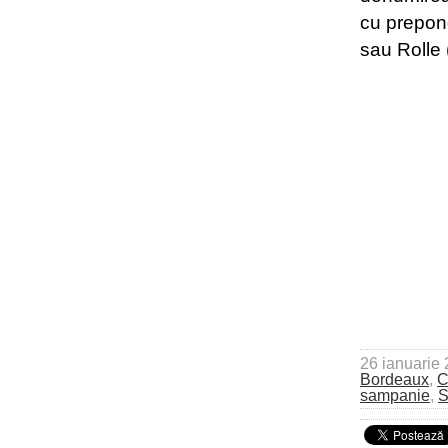
cu prepond
sau Rolle
26 ianuarie
Bordeaux
,
C
sampanie
,
S