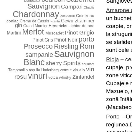
Sangioves
Bordeaux
Sauvignon
Campari
Chablis
Amarone de
Chardonnay
Cointreau
cocktailuri
un buchet 
Gewurztraminer
coniac
Creme de Cassis
Franta
gin
coapte, pr
Hendricks
Lichior de soc
Grand Marnier
Merlot
Pinot Grigio
Martini
Muscadet
la strugur
porto
Pinot Noir
Pinot Gris
se stafidea
Rom
Prosecco
Riesling
sunt cele 
Sauvignon
sampanie
Rioja
– cea
Blanc
Spirits
sherry
spumant
cupaje, pr
vin
vin alb
Tempranillo
tequila
Underberg
vermut
vinuri
zone vitic
rosu
Zinfandel
whisky
votca
Cupajele r
Mazuelo, G
zonă întâl
(Macabeo)
Porto
– Ori
regiunea D