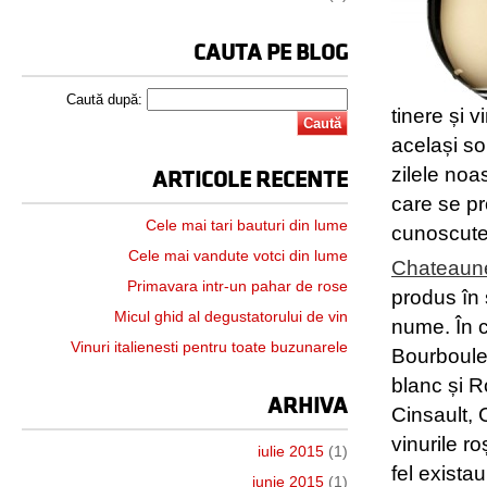
CAUTA PE BLOG
Caută după:
tinere și 
același so
zilele noa
ARTICOLE RECENTE
care se pr
Cele mai tari bauturi din lume
cunoscute
Cele mai vandute votci din lume
Chateaun
Primavara intr-un pahar de rose
produs în 
Micul ghid al degustatorului de vin
nume. În c
Vinuri italienesti pentru toate buzunarele
Bourboule
blanc și 
ARHIVA
Cinsault, 
vinurile r
iulie 2015
(1)
fel exista
iunie 2015
(1)