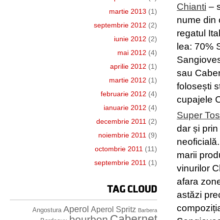
Chianti
– s
martie 2013
(1)
nume din c
septembrie 2012
(2)
regatul Ita
iunie 2012
(2)
lea: 70% 
mai 2012
(4)
Sangioves
aprilie 2012
(1)
sau Cabern
martie 2012
(1)
folosești 
februarie 2012
(4)
cupajele C
ianuarie 2012
(4)
Super To
decembrie 2011
(2)
dar și pri
noiembrie 2011
(9)
neoficială
octombrie 2011
(11)
marii prod
septembrie 2011
(1)
vinurilor 
afara zone
TAG CLOUD
astăzi pre
compoziția
Aperol
Aperol Spritz
Angostura
Barbera
Cabernet
bourbon