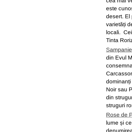
cea mai v
este cunos
desert. El
varietăți 
locali. Ce
Tinta Rori
Șampanie
din Evul M
consemnat 
Carcassonn
dominanți
Noir sau 
din strugu
struguri roș
Rose de 
lume și ce
denumirea 